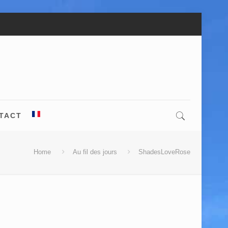
TACT
Home
Au fil des jours
ShadesLoveRose