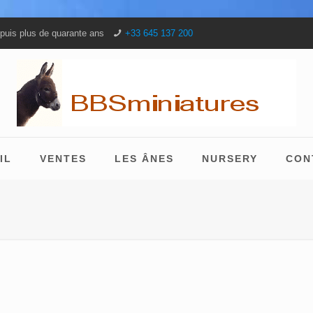
puis plus de quarante ans
+33 645 137 200
IL
VENTES
LES ÂNES
NURSERY
CON