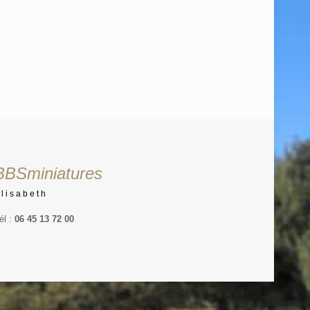
BBSminiatures
Elisabeth
él :
06 45 13 72 00