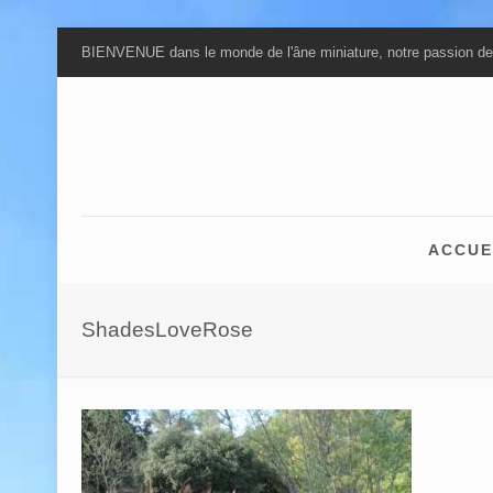
BIENVENUE dans le monde de l'âne miniature, notre passion de
ACCUE
ShadesLoveRose