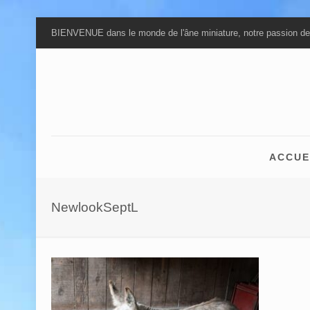
BIENVENUE dans le monde de l'âne miniature, notre passion de
ACCUE
NewlookSeptL