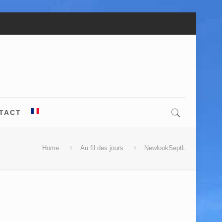
TACT
Home
Au fil des jours
NewlookSeptL