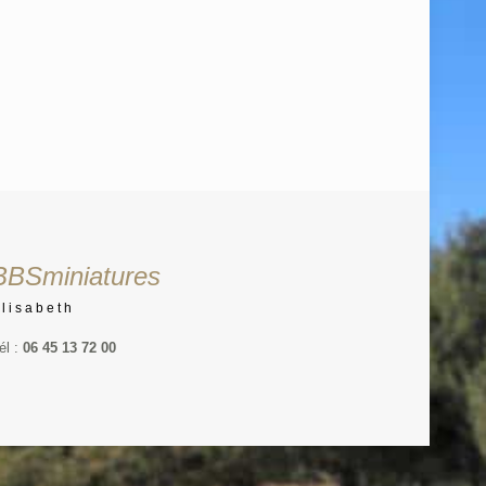
BBSminiatures
Elisabeth
él :
06 45 13 72 00