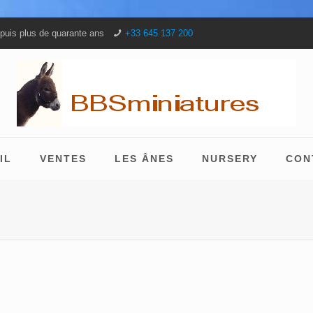
puis plus de quarante ans
+33 645 137 200
IL
VENTES
LES ÂNES
NURSERY
CON