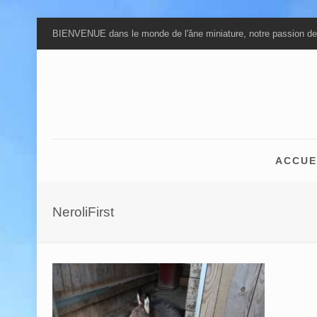
BIENVENUE dans le monde de l'âne miniature, notre passion de
ACCUE
NeroliFirst