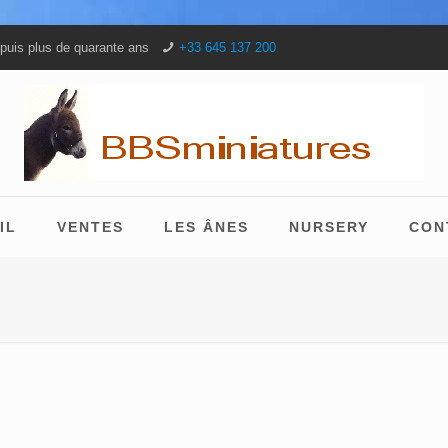
puis plus de quarante ans
+33 645 137 200
IL
VENTES
LES ÂNES
NURSERY
CON