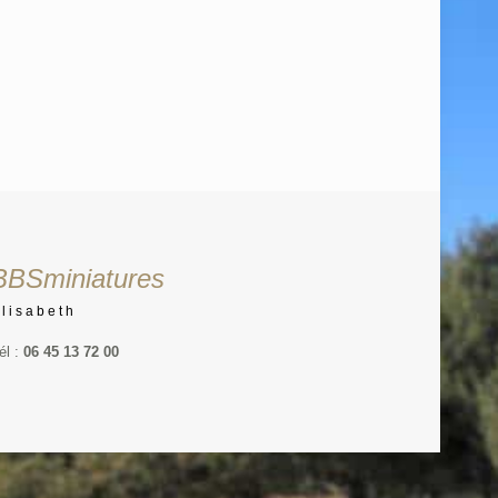
BBSminiatures
Elisabeth
él :
06 45 13 72 00