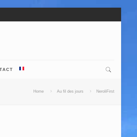
TACT
Home
Au fil des jours
NeroliFirst