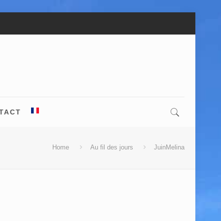
TACT
Home
Au fil des jours
JuinMelina