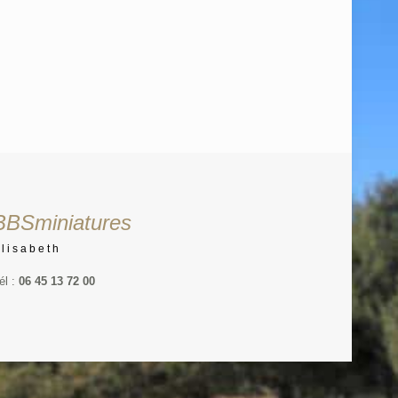
BBSminiatures
Elisabeth
él :
06 45 13 72 00