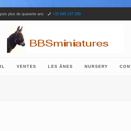
puis plus de quarante ans
+33 645 137 200
IL
VENTES
LES ÂNES
NURSERY
CON