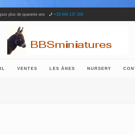
puis plus de quarante ans
+33 645 137 200
IL
VENTES
LES ÂNES
NURSERY
CON