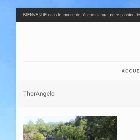
BIENVENUE dans le monde de l'âne miniature, notre passion de
ACCUE
ThorAngelo