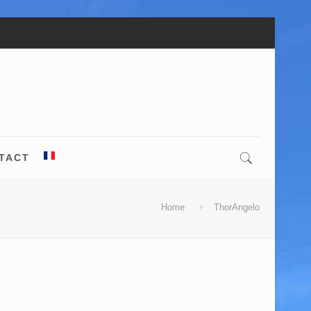
TACT
Home
ThorAngelo