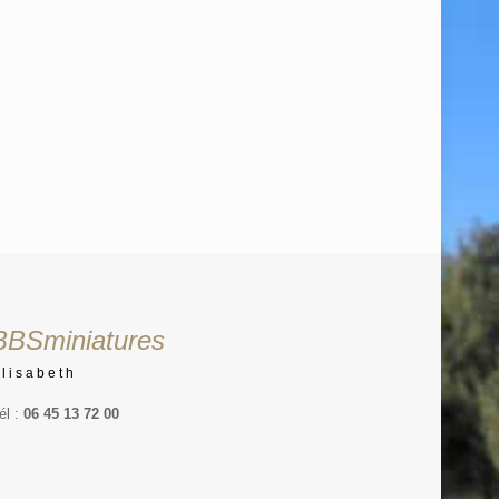
BBSminiatures
Elisabeth
él :
06 45 13 72 00