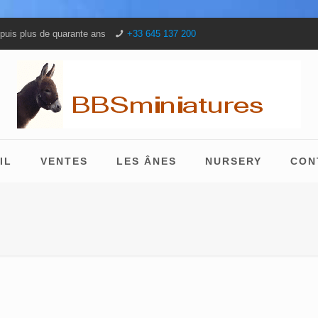
puis plus de quarante ans
+33 645 137 200
IL
VENTES
LES ÂNES
NURSERY
CON