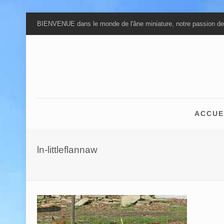
BIENVENUE dans le monde de l'âne miniature, notre passion de
ACCUE
ln-littleflannaw