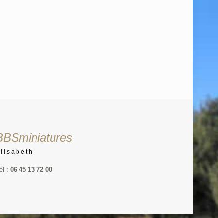
BBSminiatures
Elisabeth
él :
06 45 13 72 00