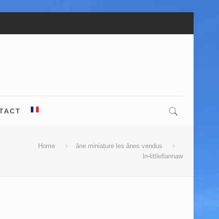
TACT
Home
âne miniature les ânes vendus
ln-littleflannaw