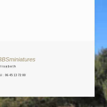
BBSminiatures
Elisabeth
él :
06 45 13 72 00