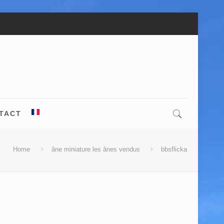
TACT
Home
âne miniature les ânes vendus
bbsflicka