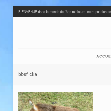
BIENVENUE dans le monde de l'âne miniature, notre passion de
ACCUE
bbsflicka