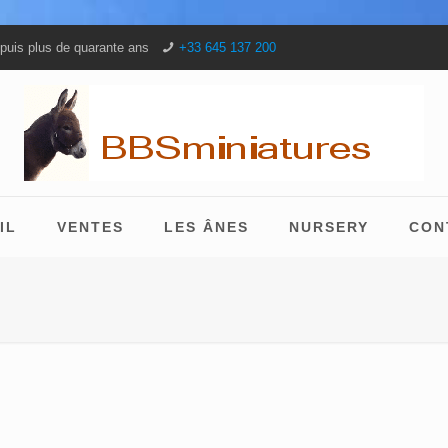
puis plus de quarante ans
+33 645 137 200
IL
VENTES
LES ÂNES
NURSERY
CON