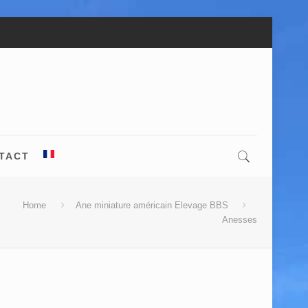
TACT
Home
Ane miniature américain Elevage BBS
Anesses