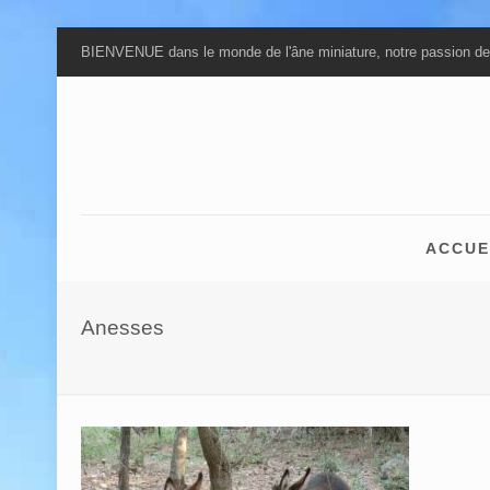
BIENVENUE dans le monde de l'âne miniature, notre passion de
ACCUE
Anesses