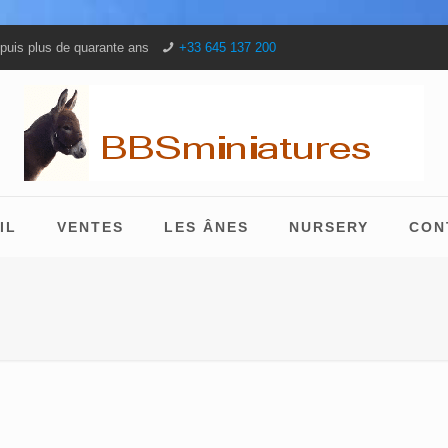
puis plus de quarante ans
+33 645 137 200
IL
VENTES
LES ÂNES
NURSERY
CON