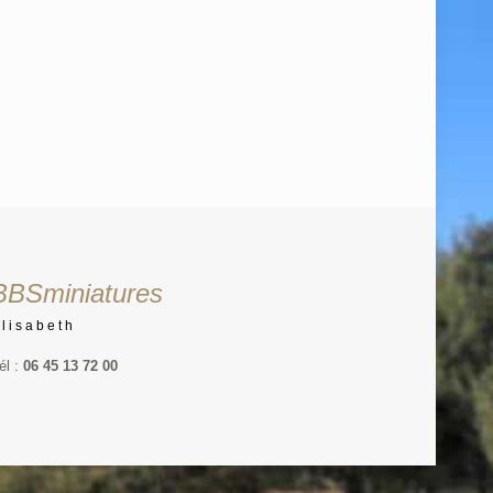
BBSminiatures
Elisabeth
él :
06 45 13 72 00