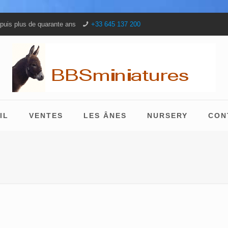
puis plus de quarante ans
+33 645 137 200
IL
VENTES
LES ÂNES
NURSERY
CON