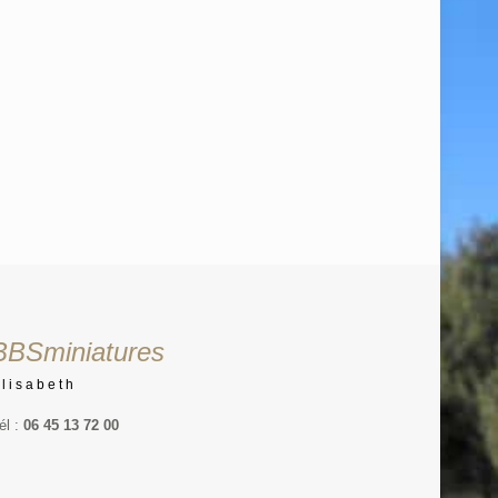
BBSminiatures
Elisabeth
él :
06 45 13 72 00