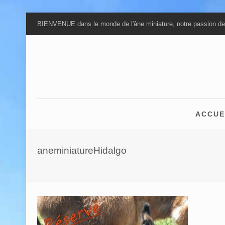
BIENVENUE dans le monde de l'âne miniature, notre passion de
ACCUE
aneminiatureHidalgo