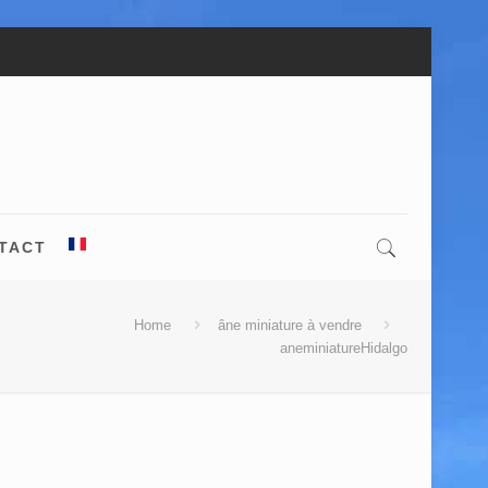
TACT
Home
âne miniature à vendre
aneminiatureHidalgo