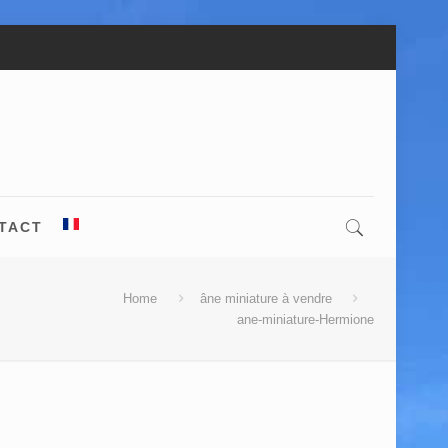
TACT
Home
âne miniature à vendre
ane-miniature-Hermione