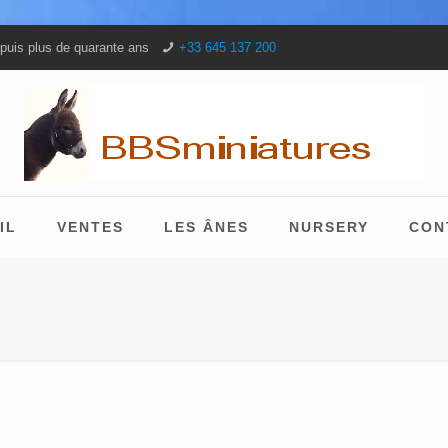
puis plus de quarante ans
+33 645 137 200
IL
VENTES
LES ÂNES
NURSERY
CON