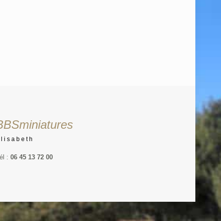
BBSminiatures
Elisabeth
él :
06 45 13 72 00